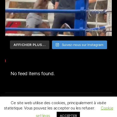
AFFICHER PLUS...
Suivez-nous sur Instagram
No feed items found.
Ce site web utilise des cookies, principalement à visée
© 2026
NiceFighter® LE CLUB
Haut
↑
statistique. Vous pouvez les accepter ou les refuser.
Cookie
Politique de confidentialité
settings
ACCEPTER