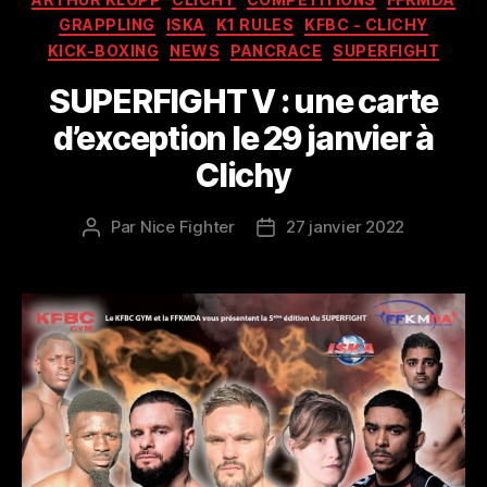
GRAPPLING
ISKA
K1 RULES
KFBC - CLICHY
KICK-BOXING
NEWS
PANCRACE
SUPERFIGHT
SUPERFIGHT V : une carte
d’exception le 29 janvier à
Clichy
Par
Nice Fighter
27 janvier 2022
Auteur
Date
de
de
l’article
l’article