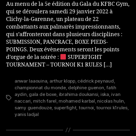
Au menu de la 5e édition du Gala du KFBC Gym,
qui se déroulera samedi 29 janvier 2022 à
Clichy-la-Garenne, un plateau de 22
combattants aux palmarès impressionnants,
qui s’affronteront dans plusieurs disciplines :
SUBMISSION, PANCRACE, BOXE PIEDS-
POINGS. Deux évènements seront les points
d’orgue de la soirée :
SUPERFIGHT
TOURNAMENT – TOURNOI K1 RULES […]
anwar laaouina
,
arthur klopp
,
cédrick peynaud
,
championnat du monde
,
delphine guenon
,
fatih
aydin
,
gala de boxe
,
ibrahima doukansi
,
iska
,
ivan
Étiquettes
naccari
,
mitch farel
,
mohamed karbal
,
nicolas hulin
,
samy guendouze
,
superfight
,
tournoi
,
tournoi k1rules
,
yanis ladjal