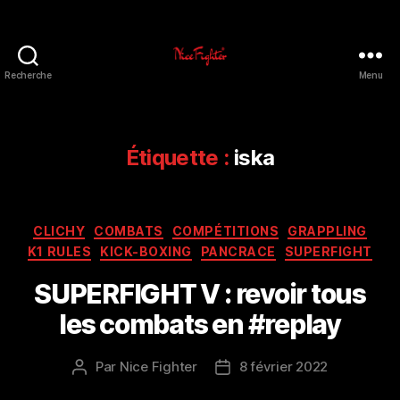
Recherche
Menu
NiceFighter®
LE
CLUB
Étiquette :
iska
Catégories
CLICHY
COMBATS
COMPÉTITIONS
GRAPPLING
K1 RULES
KICK-BOXING
PANCRACE
SUPERFIGHT
SUPERFIGHT V : revoir tous
les combats en #replay
Par
Nice Fighter
8 février 2022
Auteur
Date
de
de