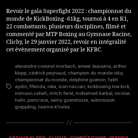
l’article
l’article
Revoir le gala Superfight 2022 : championnat du
monde de KickBoxing -61kg, tournoi à 4 en K1,
22 combattants, plusieurs disciplines, filmé et
commenté par MTP Boxing au Gymnase Racine,
Clichy, le 29 janvier 2022, revoir en intégralité
cet évènement organisé par le KFBC.
alexandre coeuret morbach
,
anwar laaouina
,
arthur
klopp
,
cédrick peynaud
,
champion du monde iska
,
championnat du monde
,
delphine guenon
,
fatih
aydin
,
ffkmda
,
iska
,
ivan naccari
,
kickboxing low kick
,
Étiquettes
mimoun zahafi
,
mitch farel
,
mohamed karbal
,
nicolas
hulin
,
pancrace
,
samy guendouze
,
submission
grappling
,
tournoi k1rules
Catégories
ARTHUR KLOPP
CLICHY
COMPÉTITIONS
FFKMDA