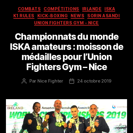
Catégories
COMBATS
COMPÉTITIONS
IRLANDE
ISKA
K1 RULES
KICK-BOXING
NEWS
SORIN ASANDI
UNION FIGHTERS GYM - NICE
Championnats du monde
ISKA amateurs : moisson de
médailles pour l’Union
Fighters Gym – Nice
Par
Nice Fighter
24 octobre 2019
Auteur
Date
de
de
l’article
l’article