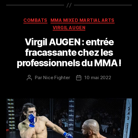
Catégories
COMBATS
MMA MIXED MARTIAL ARTS
VIRGIL AUGEN
Virgil AUGEN : entrée
fracassante chez les
professionnels du MMA !
Par
Nice Fighter
10 mai 2022
Auteur
Date
de
de
l’article
l’article