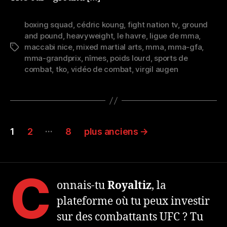
boxing squad
,
cédric koung
,
fight nation tv
,
ground
and pound
,
heavyweight
,
le havre
,
ligue de mma
,
maccabi nice
,
mixed martial arts
,
mma
,
mma-gfa
,
Étiquettes
mma-grandprix
,
nîmes
,
poids lourd
,
sports de
combat
,
tko
,
vidéo de combat
,
virgil augen
Navigation
…
1
2
8
plus anciens
→
des
articles
C
onnais-tu
Royaltiz
, la
plateforme où tu peux investir
sur des combattants UFC ? Tu