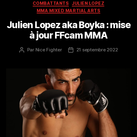
Catégories
COMBATTANTS
JULIEN LOPEZ
MMA MIXED MARTIAL ARTS
Julien Lopez aka Boyka : mise
à jour FFcam MMA
Par
Nice Fighter
21 septembre 2022
Auteur
Date
de
de
l’article
l’article