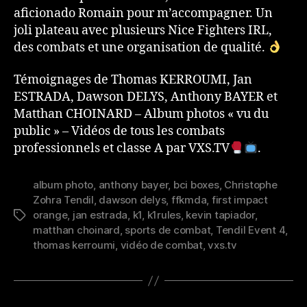
aficionado Romain pour m’accompagner. Un
joli plateau avec plusieurs Nice Fighters IRL,
des combats et une organisation de qualité.
Témoignages de Thomas KERROUMI, Jan
ESTRADA, Dawson DELYS, Anthony BAYER et
Matthan CHOINARD – Album photos « vu du
public » – Vidéos de tous les combats
professionnels et classe A par VXS.TV
.
album photo
,
anthony bayer
,
bci boxes
,
Christophe
Zohra Tendil
,
dawson delys
,
ffkmda
,
first impact
orange
,
jan estrada
,
k1
,
k1rules
,
kevin tapiador
,
Étiquettes
matthan choinard
,
sports de combat
,
Tendil Event 4
,
thomas kerroumi
,
vidéo de combat
,
vxs.tv