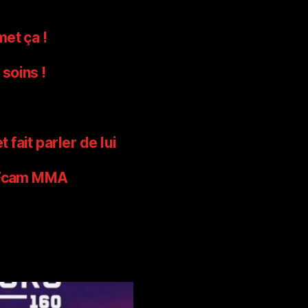
et ça !
soins !
fait parler de lui
 FFcam MMA