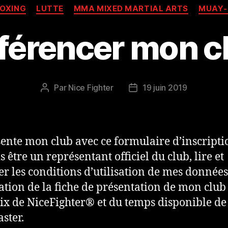
BOXING
LUTTE
MMA MIXED MARTIAL ARTS
MUAY-
férencer mon c
Par
Nice Fighter
19 juin 2019
Auteur
Date
de
de
l’article
l’article
sente mon club avec ce formulaire d’inscriptio
s être un représentant officiel du club, lire et
er les conditions d’utilisation de mes données
ation de la fiche de présentation de mon club
ix de NiceFighter® et du temps disponible de
ster.