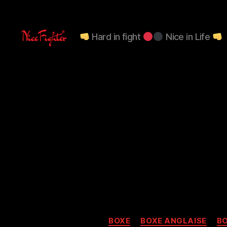
Hard in fight
Nice in Life
NiceFighter®
LE
CLUB
BOXE
BOXE ANGLAISE
BO