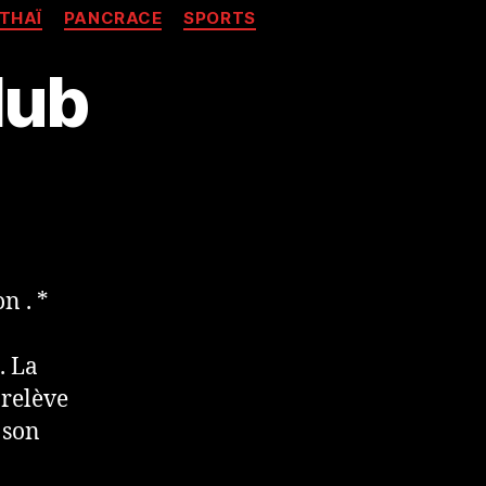
THAÏ
PANCRACE
SPORTS
lub
n . *
. La
 relève
 son