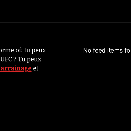
eforme où tu peux
No feed items fo
 UFC ? Tu peux
parrainage
et