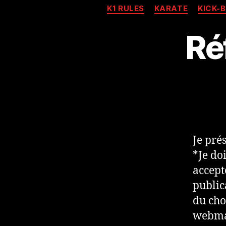
K1 RULES
KARATE
KICK-
Ré
Je pré
*Je doi
accept
public
du cho
webma