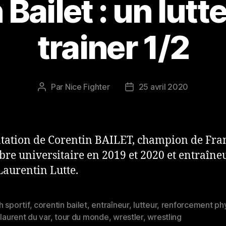
Bailet : un lutt
trainer 1/2
Par
Nice Fighter
25 avril 2020
Auteur
Date
de
de
l’article
l’article
tation de Corentin BAILET, champion de Fra
libre universitaire en 2019 et 2020 et entraîne
Laurentin Lutte.
 sportif
,
corentin bailet
,
entraîneur
,
lutteur
,
renforcement ph
es
 laurent du var
,
tour du monde
,
wrestler
,
wrestling