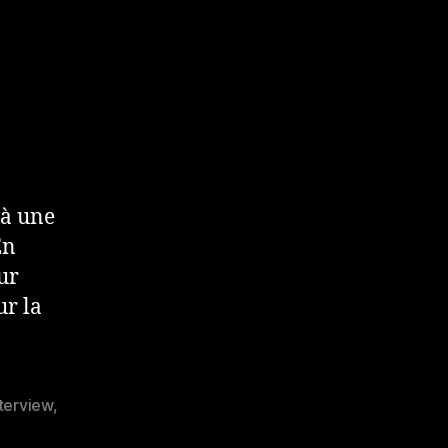
jà une
En
ur
ur la
nterview
,