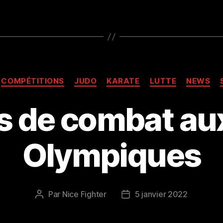
Catégories
COMPÉTITIONS
JUDO
KARATE
LUTTE
NEWS
s de combat au
Olympiques
Par
Nice Fighter
5 janvier 2022
Auteur
Date
de
de
l’article
l’article