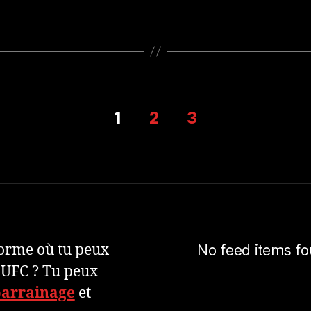
1
2
3
eforme où tu peux
No feed items fo
 UFC ? Tu peux
parrainage
et