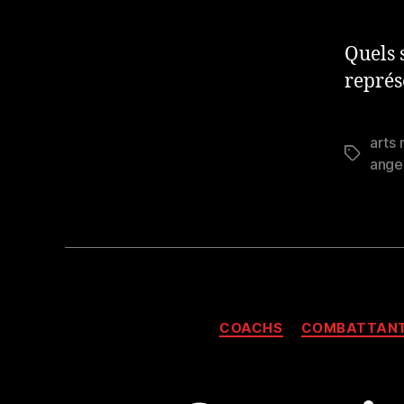
Quels 
représ
arts 
Étiquett
ange
COACHS
COMBATTAN