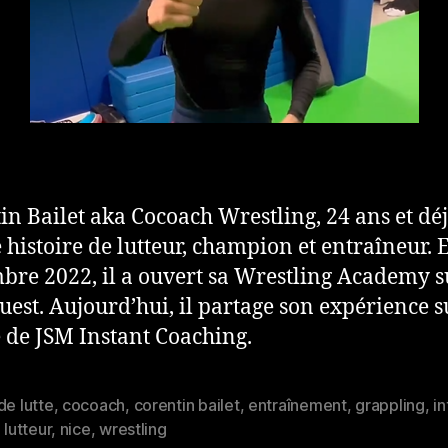
in Bailet aka Cocoach Wrestling, 24 ans et dé
 histoire de lutteur, champion et entraîneur. 
bre 2022, il a ouvert sa Wrestling Academy s
uest. Aujourd’hui, il partage son expérience s
 de JSM Instant Coaching.
de lutte
,
cocoach
,
corentin bailet
,
entraînement
,
grappling
,
i
es
,
lutteur
,
nice
,
wrestling