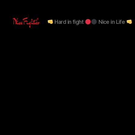
Hard in fight
Nice in Life
NiceFighter®
LE
CLUB