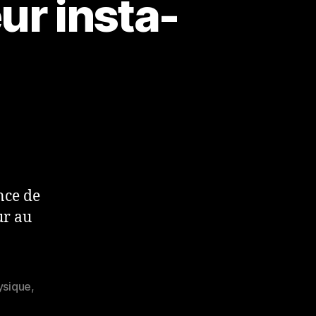
eur insta-
nce de
ur au
ysique
,