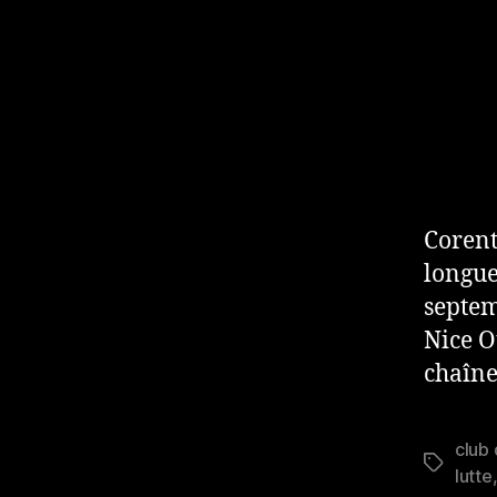
Corent
longue
septem
Nice O
chaîne
club 
Étiquett
lutte