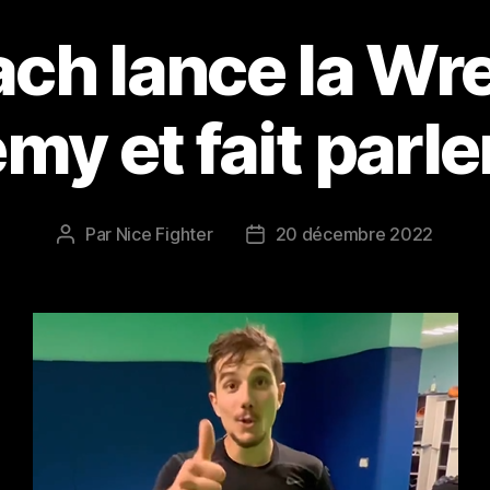
ch lance la Wre
y et fait parler
Par
Nice Fighter
20 décembre 2022
Auteur
Date
de
de
l’article
l’article