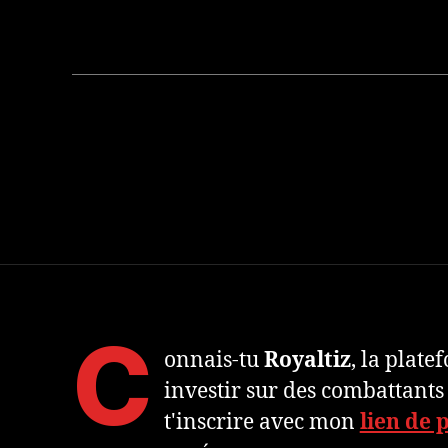
Navigation
des
articles
C
onnais-tu
Royaltiz
, la plat
investir sur des combattants
t'inscrire avec mon
lien de 