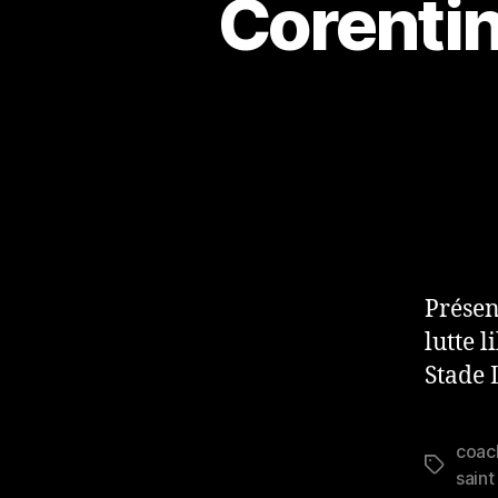
Corentin 
Présen
lutte 
Stade 
coach
Étiquett
saint