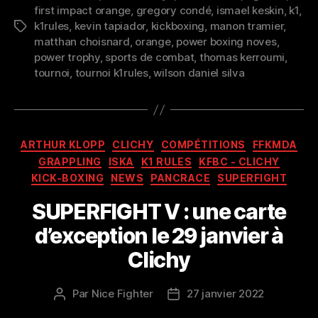
first impact orange
,
gregory condé
,
ismael keskin
,
k1
,
k1rules
,
kevin tapiador
,
kickboxing
,
manon tramier
,
Étiquettes
matthan choisnard
,
orange
,
power boxing noves
,
power trophy
,
sports de combat
,
thomas kerroumi
,
tournoi
,
tournoi k1rules
,
wilson daniel silva
Catégories
ARTHUR KLOPP
CLICHY
COMPÉTITIONS
FFKMDA
GRAPPLING
ISKA
K1 RULES
KFBC - CLICHY
KICK-BOXING
NEWS
PANCRACE
SUPERFIGHT
SUPERFIGHT V : une carte
d’exception le 29 janvier à
Clichy
Par
Nice Fighter
27 janvier 2022
Auteur
Date
de
de