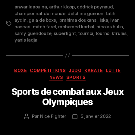
anwar laaouina
,
arthur klopp
,
cédrick peynaud
,
championnat du monde
,
delphine guenon
,
fatih
aydin
,
gala de boxe
,
ibrahima doukansi
,
iska
,
ivan
Étiquettes
naccari
,
mitch farel
,
mohamed karbal
,
nicolas hulin
,
samy guendouze
,
superfight
,
tournoi
,
tournoi k1rules
,
yanis ladjal
Catégories
BOXE
COMPÉTITIONS
JUDO
KARATE
LUTTE
NEWS
SPORTS
Sports de combat aux Jeux
Olympiques
Par
Nice Fighter
5 janvier 2022
Auteur
Date
de
de
l’article
l’article