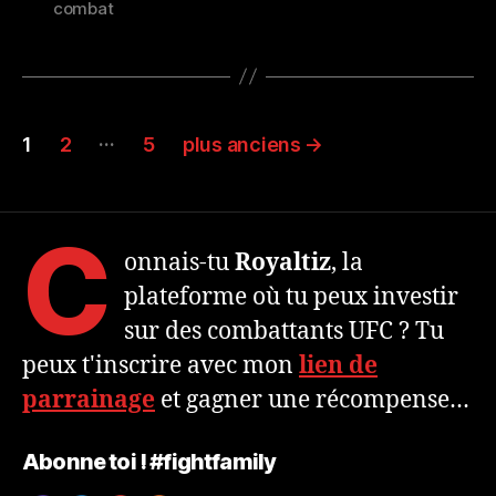
combat
Navigation
…
1
2
5
plus anciens
→
des
articles
C
onnais-tu
Royaltiz
, la
plateforme où tu peux investir
sur des combattants UFC ? Tu
peux t'inscrire avec mon
lien de
parrainage
et gagner une récompense…
Abonne toi ! #fightfamily