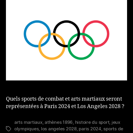
Quels sports de combat et arts martiaux seront
représentées à Paris 2024 et Los Angeles 2028 ?
arts martiaux
,
athènes 1896
,
histoire du sport
,
jeux
olympiques
,
los angeles 2028
,
paris 2024
,
sports de
Étiquettes