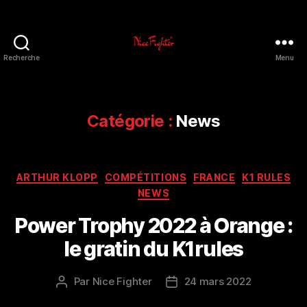
Recherche
Menu
NiceFighter®
LE
CLUB
Catégorie :
News
Catégories
ARTHUR KLOPP
COMPÉTITIONS
FRANCE
K1 RULES
NEWS
Power Trophy 2022 à Orange :
le gratin du K1rules
Par
Nice Fighter
24 mars 2022
Auteur
Date
de
de