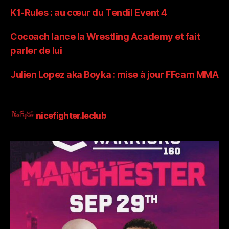
K1-Rules : au cœur du Tendil Event 4
Cocoach lance la Wrestling Academy et fait
parler de lui
Julien Lopez aka Boyka : mise à jour FFcam MMA
nicefighter.leclub