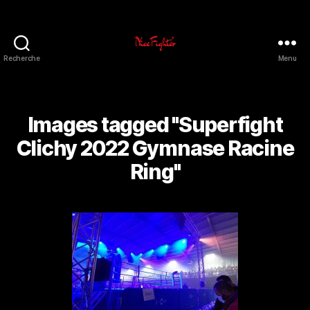
Recherche
Menu
NiceFighter®
LE
CLUB
Images tagged "Superfight
Clichy 2022 Gymnase Racine
Ring"