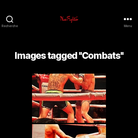
Recherche
Menu
NiceFighter®
LE
CLUB
Images tagged "Combats"